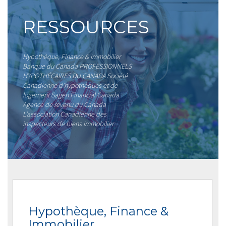
RESSOURCES
Hypothèque, Finance & Immobilier
Banque du Canada PROFESSIONNELS
HYPOTHÉCAIRES DU CANADA Société
Canadienne d’hypothèques et de
logement Sagen Financial Canada
Agence de revenu du Canada
L’association Canadienne des
inspecteurs de biens immobilier
Hypothèque, Finance &
Immobilier